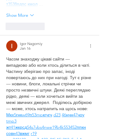
т
35
38
пд
пс
км
ол
 …
Show More
Like
Reply
Igor Nagorniy
Jan 16
Часом знаходжу цікаві сайти — 
випадково або коли хтось ділиться в чаті. 
Частину зберігаю про запас, іноді 
повертаюсь до них при нагоді. Тут є різне 
— новини, блоги, локальні стрічки чи 
просто незвичні штуки. Деякі переглядаю 
рідко, деякі — коли хочеться вийти за 
межі звичних джерел.  Поділюсь добіркою 
— може, хтось натрапить на щось нове:  
М
к
х
5
г
нк
w69
п
53
mp
кг
чг
ч
d23
46
н
чн
47
чо
у
tmp3
жт
41
ж
кр
сд
54
s7
vb
s4
nw
e19
b4
k55
34
52
пп
кн
с
о
вн
43
вж
мг
r19