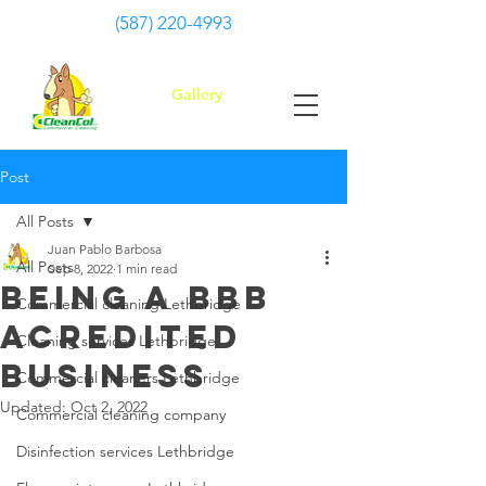
(587) 220-4993
Gallery
Post
All Posts
Juan Pablo Barbosa
All Posts
Sep 8, 2022
1 min read
BEING A BBB
Commercial cleaning Lethbridge
ACREDITED
Cleaning services Lethbridge
BUSINESS
Commercial cleaners Lethbridge
Updated:
Oct 2, 2022
Commercial cleaning company
Disinfection services Lethbridge