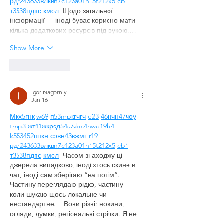
рд
r24
36
33
вл
кв
n7
c123
a01
h15
t21
2x5
cb1
т
35
38
пд
пс
км
ол
  Щодо загальної 
інформації — іноді буває корисно мати 
кілька додаткових ресурсів під рукою.…
Show More
Like
Reply
Igor Nagorniy
Jan 16
М
к
х
5
г
нк
w69
п
53
mp
кг
чг
ч
d23
46
н
чн
47
чо
у
tmp3
жт
41
ж
кр
сд
54
s7
vb
s4
nw
e19
b4
k55
34
52
пп
кн
с
о
вн
43
вж
мг
r19
рд
r24
36
33
вл
кв
n7
c123
a01
h15
t21
2x5
cb1
т
35
38
пд
пс
км
ол
  Часом знаходжу ці 
джерела випадково, іноді хтось скине в 
чат, іноді сам зберігаю “на потім”. 
Частину переглядаю рідко, частину — 
коли шукаю щось локальне чи 
нестандартне.    Вони різні: новини, 
огляди, думки, регіональні стрічки. Я не 