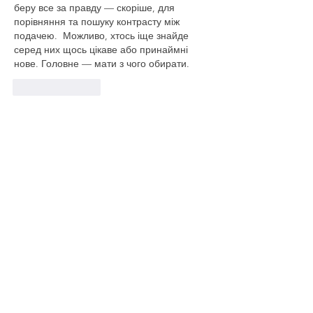
беру все за правду — скоріше, для 
порівняння та пошуку контрасту між 
подачею.  Можливо, хтось іще знайде 
серед них щось цікаве або принаймні 
нове. Головне — мати з чого обирати. 
Like
Reply
Our Company
CleanCol Ltd is much more than just a
commercial cleaning service company, we
focus on quality and we put our heart into
our work, by making sure that even the
smallest details get fixed before we
depart, giving our dear clients an
immaculate space, whether is a
commercial or residential property.