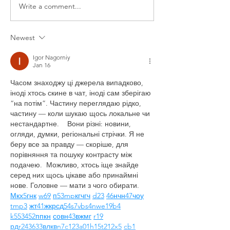
Write a comment...
The Art of
Floor
Retail Strip
Cleanin
and Wax
Methods
Newest
Floors
Igor Nagorniy
Jan 16
Часом знаходжу ці джерела випадково, 
іноді хтось скине в чат, іноді сам зберігаю 
“на потім”. Частину переглядаю рідко, 
частину — коли шукаю щось локальне чи 
нестандартне.    Вони різні: новини, 
огляди, думки, регіональні стрічки. Я не 
беру все за правду — скоріше, для 
порівняння та пошуку контрасту між 
подачею.  Можливо, хтось іще знайде 
серед них щось цікаве або принаймні 
нове. Головне — мати з чого обирати.  
М
к
х
5
г
нк
w69
п
53
mp
кг
чг
ч
d23
46
н
чн
47
чо
у
tmp3
жт
41
ж
кр
сд
54
s7
vb
s4
nw
e19
b4
k55
34
52
пп
кн
с
о
вн
43
вж
мг
r19
рд
r24
36
33
вл
кв
n7
c123
a01
h15
t21
2x5
cb1